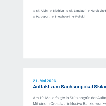
Mitgliederbefragung:
Wissenschaftliche
Ski Alpin
Biathlon
Ski Langlauf
Nordische 
Untersuchung
Parasport
Snowboard
Rollski
zur
Zukunft
der
sächsischen
Skivereine
21. Mai 2026
Auftakt zum Sachsenpokal Skila
Am 10. Mai erfolgte in Stützengrün der Auf
Mit einem Crosslauf inklusive Ballzielwurf