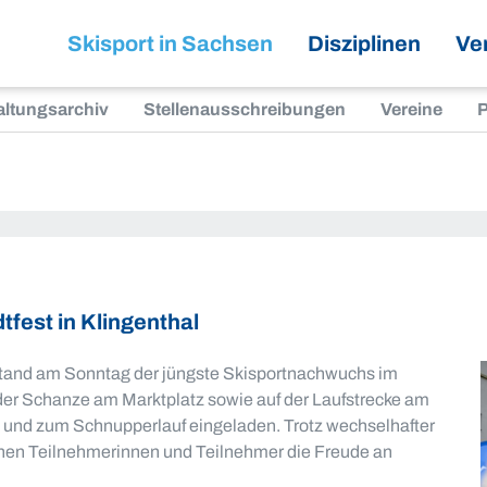
Skisport in Sachsen
Disziplinen
Ve
altungsarchiv
Stellenausschreibungen
Vereine
P
fest in Klingenthal
stand am Sonntag der jüngste Skisportnachwuchs im
 der Schanze am Marktplatz sowie auf der Laufstrecke am
i und zum Schnupperlauf eingeladen. Trotz wechselhafter
chen Teilnehmerinnen und Teilnehmer die Freude an