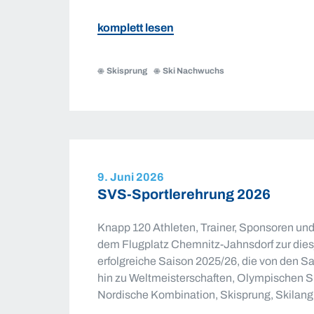
zu
komplett lesen
Nachwuchs
begeistert
Skisprung
Ski Nachwuchs
beim
Stadtfest
in
Klingenthal
9. Juni 2026
SVS-Sportlerehrung 2026
Knapp 120 Athleten, Trainer, Sponsoren un
dem Flugplatz Chemnitz-Jahnsdorf zur diesj
erfolgreiche Saison 2025/26, die von den 
hin zu Weltmeisterschaften, Olympischen 
Nordische Kombination, Skisprung, Skilangla