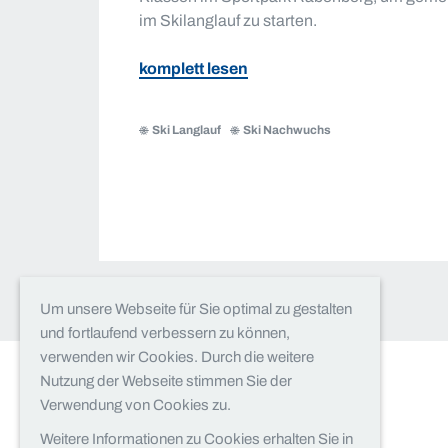
im Skilanglauf zu starten.
zu
komplett lesen
Startschuss
für
Ski Langlauf
Ski Nachwuchs
die
Team
Sachsen
Lehrgänge
im
Skilanglauf
Um unsere Webseite für Sie optimal zu gestalten
und fortlaufend verbessern zu können,
verwenden wir Cookies. Durch die weitere
Nutzung der Webseite stimmen Sie der
Verwendung von Cookies zu.
Weitere Informationen zu Cookies erhalten Sie in