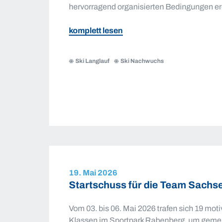
hervorragend organisierten Bedingungen er
zu
komplett lesen
Auftakt
zum
Ski Langlauf
Ski Nachwuchs
Sachsenpokal
Skilanglauf
2026/27
in
Stützengrün
19. Mai 2026
Startschuss für die Team Sachs
Vom 03. bis 06. Mai 2026 trafen sich 19 mot
Klassen im Sportpark Rabenberg, um geme