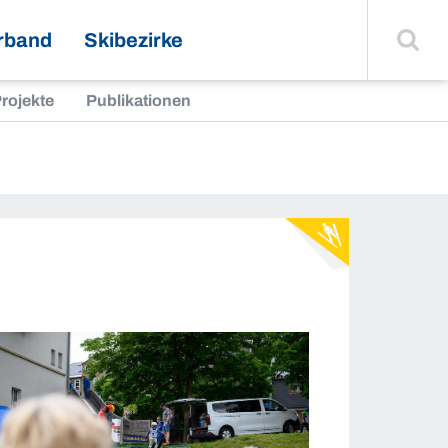
Suche
einblenden
rband
Skibezirke
rojekte
Publikationen