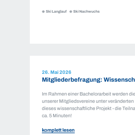
B
Ski Langlauf
Ski Nachwuchs
Camp
-
Skilanglauf
2026
in
Oberstdorf
26. Mai 2026
Mitgliederbefragung: Wissensch
Im Rahmen einer Bachelorarbeit werden die
unserer Mitgliedsvereine unter veränderten
dieses wissenschaftliche Projekt - die Tei
ca. 5 Minuten!
zu
komplett lesen