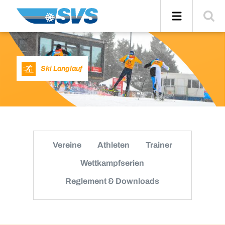
Zum
Navigation
Suche
Inhalt
einblend
Ski Langlauf
Vereine
Athleten
Trainer
Wettkampfserien
Reglement & Downloads