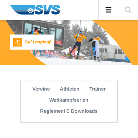
Zum
Navigation
Suche
Inhalt
einblend
Ski Langlauf
Vereine
Athleten
Trainer
Wettkampfserien
Reglement & Downloads