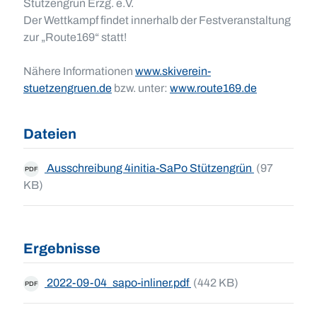
Stützengrün Erzg. e.V.
Der Wettkampf findet innerhalb der Festveranstaltung
zur „Route169“ statt!
Nähere Informationen
www.skiverein-
stuetzengruen.de
bzw. unter:
www.route169.de
Dateien
Ausschreibung 4initia-SaPo Stützengrün
(97
PDF
KB)
Ergebnisse
2022-09-04_sapo-inliner.pdf
(442 KB)
PDF