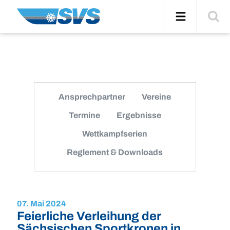
Zum
Navigation
Suche
Inhalt
einblend
Ansprechpartner
Vereine
Termine
Ergebnisse
Wettkampfserien
Reglement & Downloads
07. Mai 2024
Feierliche Verleihung der
Sächsischen Sportkronen in