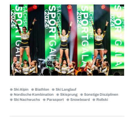
Ski Alpin
Biathlon
Ski Langlauf
Nordische Kombination
Skisprung
Sonstige Disziplinen
Ski Nachwuchs
Parasport
Snowboard
Rollski