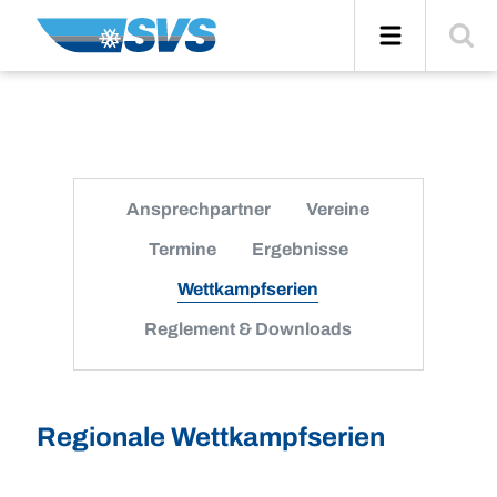
Zum
Navigation
Suche
Inhalt
einblend
Ansprechpartner
Vereine
Termine
Ergebnisse
Wettkampfserien
Reglement & Downloads
Regionale Wettkampfserien