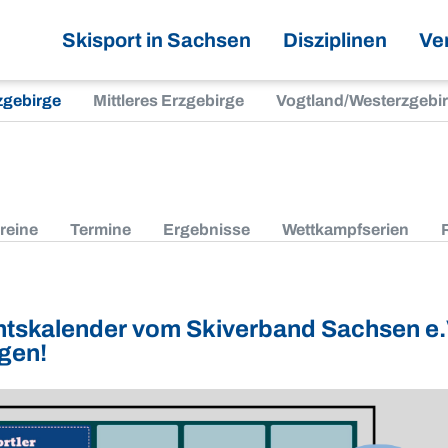
Skisport in Sachsen
Disziplinen
Ve
zgebirge
Mittleres Erzgebirge
Vogtland/Westerzgebi
reine
Termine
Ergebnisse
Wettkampfserien
tskalender vom Skiverband Sachsen e.V.
gen!