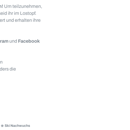
n!
Um teilzunehmen,
id ihr im Lostopf.
rt und erhalten ihre
gram
und
Facebook
en
ders die
Ski Nachwuchs