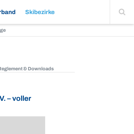
Suche
einblenden
rband
Skibezirke
rge
Reglement & Downloads
 – voller