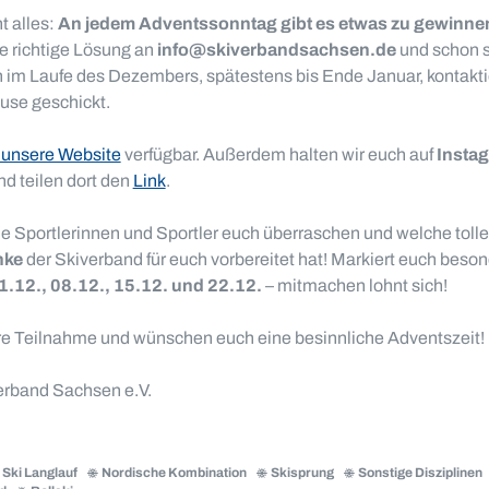
t alles:
An jedem Adventssonntag gibt es etwas zu gewinne
ie richtige Lösung an
info@skiverbandsachsen.de
und schon se
im Laufe des Dezembers, spätestens bis Ende Januar, kontaktie
use geschickt.
 unsere Website
verfügbar. Außerdem halten wir euch auf
Insta
d teilen dort den
Link
.
e Sportlerinnen und Sportler euch überraschen und welche toll
nke
der Skiverband für euch vorbereitet hat! Markiert euch beson
1.12., 08.12., 15.12. und 22.12.
– mitmachen lohnt sich!
ure Teilnahme und wünschen euch eine besinnliche Adventszeit!
rband Sachsen e.V.
Ski Langlauf
Nordische Kombination
Skisprung
Sonstige Disziplinen