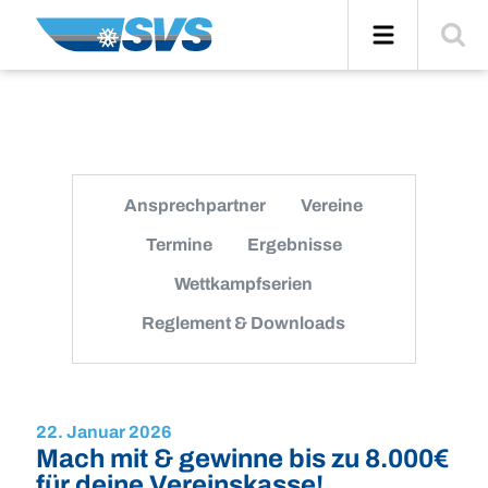
Zum
Navigation
Suche
Inhalt
einblend
Ansprechpartner
Vereine
Termine
Ergebnisse
Wettkampfserien
Reglement & Downloads
22. Januar 2026
Mach mit & gewinne bis zu 8.000€
für deine Vereinskasse!