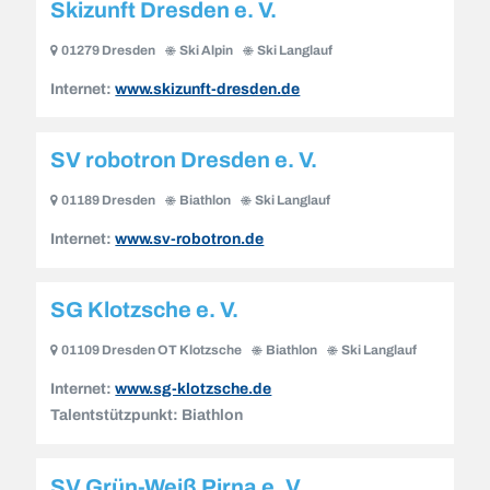
Skizunft Dresden e. V.
01279 Dresden
Ski Alpin
Ski Langlauf
Internet:
www.skizunft-dresden.de
SV robotron Dresden e. V.
01189 Dresden
Biathlon
Ski Langlauf
Internet:
www.sv-robotron.de
SG Klotzsche e. V.
01109 Dresden OT Klotzsche
Biathlon
Ski Langlauf
Internet:
www.sg-klotzsche.de
Talentstützpunkt:
Biathlon
SV Grün-Weiß Pirna e. V.