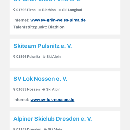
01796 Pirna
Biathlon
Ski Langlauf
Internet:
www.sv-grün-weiss-pirna.de
Talentstützpunkt:
Biathlon
Skiteam Pulsnitz e. V.
01896 Pulsnitz
Ski Alpin
SV Lok Nossen e. V.
01683 Nossen
Ski Alpin
Internet:
www.sv-lok-nossen.de
Alpiner Skiclub Dresden e. V.
01159 Dresden
Ski Alpin