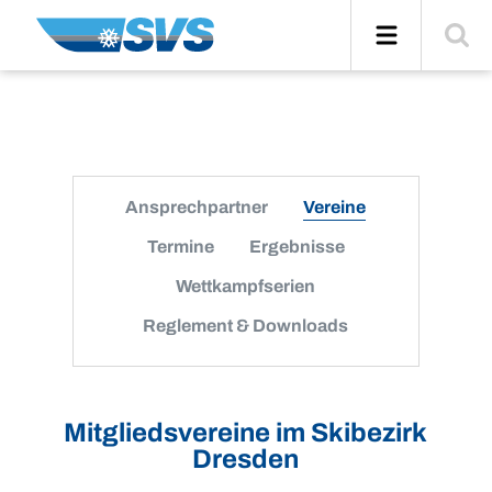
Zum
Navigation
Suche
Inhalt
einblend
Ansprechpartner
Vereine
Termine
Ergebnisse
Wettkampfserien
Reglement & Downloads
Mitgliedsvereine im Skibezirk
Dresden