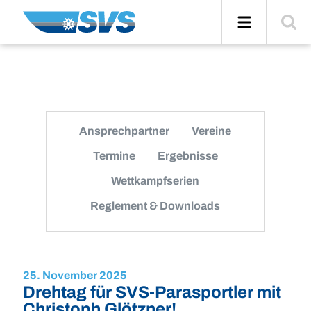
Zum
Navigation
Suche
Inhalt
einblend
Ansprechpartner
Vereine
Termine
Ergebnisse
Wettkampfserien
Reglement & Downloads
25. November 2025
Drehtag für SVS-Parasportler mit
Christoph Glötzner!