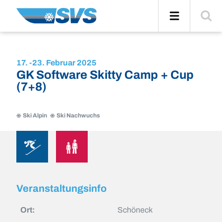
Zum
Navigation
Suche
Inhalt
einblend
17. -
23. Februar 2025
GK Software Skitty Camp + Cup
(7+8)
Ski Alpin
Ski Nachwuchs
Ski
Ski
Alpin
Nachwuchs
Ski
Ski
Alpin
Nachwuchs
Veranstaltungsinfo
Ort:
Schöneck