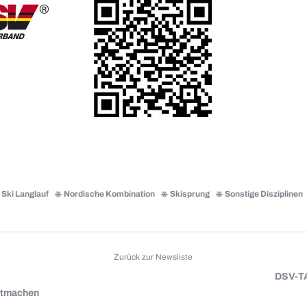
Ski Langlauf
Nordische Kombination
Skisprung
Sonstige Disziplinen
Zurück zur Newsliste
DSV-T
itmachen