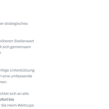
er strategisches
 höheren Stellenwert
oll sich gemeinsam
n
illige Unterstützung
rch eine umfassende
nen.
htet sich an alle
ofort bis
ür die Heim-Weltcups