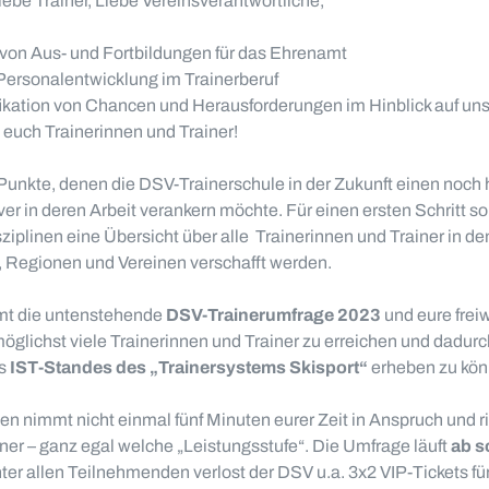
iebe Trainer, Liebe Vereinsverantwortliche,
 von Aus- und Fortbildungen für das Ehrenamt
Personalentwicklung im Trainerberuf
ifikation von Chancen und Herausforderungen im Hinblick auf uns
– euch Trainerinnen und Trainer!
 Punkte, denen die DSV-Trainerschule in der Zukunft einen noch
er in deren Arbeit verankern möchte. Für einen ersten Schritt s
ziplinen eine Übersicht über alle Trainerinnen und Trainer in de
 Regionen und Vereinen verschafft werden.
mmt die untenstehende
DSV-Trainerumfrage 2023
und eure freiw
s, möglichst viele Trainerinnen und Trainer zu erreichen und dadu
s
IST-Standes des „Trainersystems Skisport“
erheben zu kön
 nimmt nicht einmal fünf Minuten eurer Zeit in Anspruch und ric
ner – ganz egal welche „Leistungsstufe“. Die Umfrage läuft
ab s
nter allen Teilnehmenden verlost der DSV u.a. 3x2 VIP-Tickets f