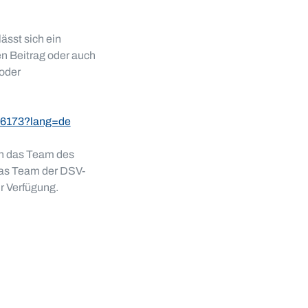
ässt sich ein
en Beitrag oder auch
 oder
456173?lang=de
ch das Team des
Das Team der DSV-
ur Verfügung.