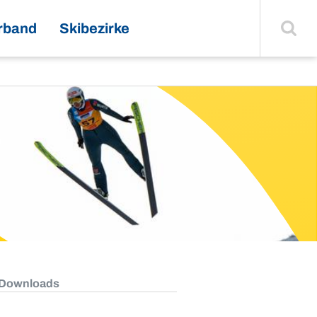
Suche
einblenden
rband
Skibezirke
 Downloads