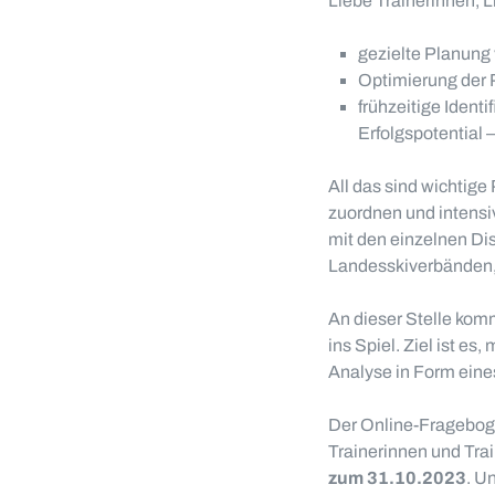
Liebe Trainerinnen, L
gezielte Planung
Optimierung der 
frühzeitige Ident
Erfolgspotential 
All das sind wichtige
zuordnen und intensiv
mit den einzelnen Dis
Landesskiverbänden,
An dieser Stelle ko
ins Spiel. Ziel ist e
Analyse in Form eine
Der Online-Fragebogen
Trainerinnen und Trai
zum 31.10.2023
. U