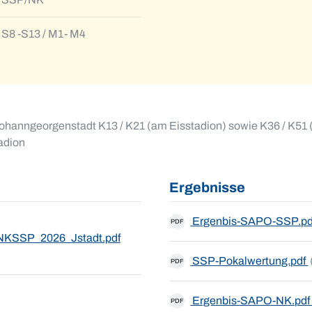
S8 -S13 / M1- M4
hanngeorgenstadt K13 / K21 (am Eisstadion) sowie K36 / K51 (a
adion
Ergebnisse
Ergenbis-SAPO-SSP.p
PDF
NKSSP_2026_Jstadt.pdf
SSP-Pokalwertung.pdf
PDF
Ergenbis-SAPO-NK.pd
PDF