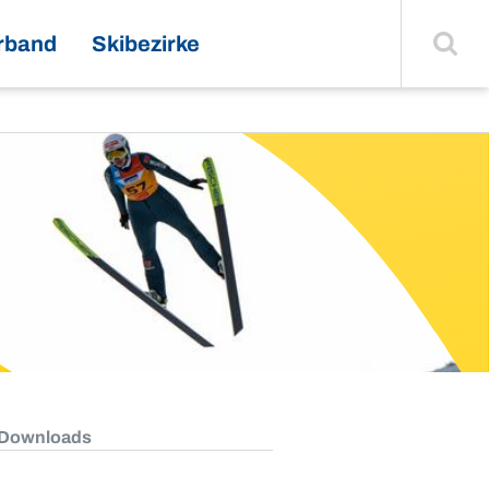
Suche
einblenden
rband
Skibezirke
 Downloads