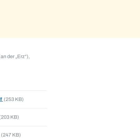
n der „Erz“),
df
(253 KB)
(203 KB)
f
(247 KB)