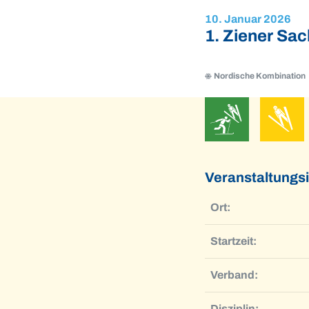
10. Januar 2026
1. Ziener Sa
Nordische Kombination
Nordische
Skisprun
Kombination
Nordische
Skisprung
Kombination
Veranstaltungs
Ort:
Startzeit:
Verband:
Disziplin: