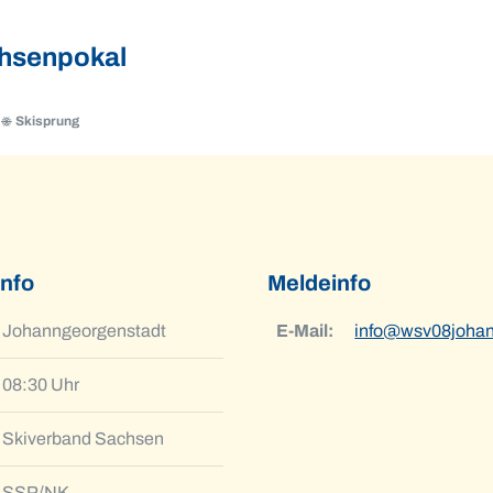
chsenpokal
Skisprung
g
info
Meldeinfo
Johanngeorgenstadt
E-Mail:
info@wsv08johan
08:30 Uhr
Skiverband Sachsen
SSP/NK