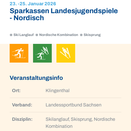
23. -
25. Januar 2026
Sparkassen Landesjugendspiele
- Nordisch
Ski Langlauf
Nordische Kombination
Skisprung
Ski
Nordische
Skisprung
Langlauf
Kombination
Ski
Nordische
Skisprung
Langlauf
Kombination
Veranstaltungsinfo
Ort:
Klingenthal
Verband:
Landessportbund Sachsen
Disziplin:
Skilanglauf, Skisprung, Nordische
Kombination