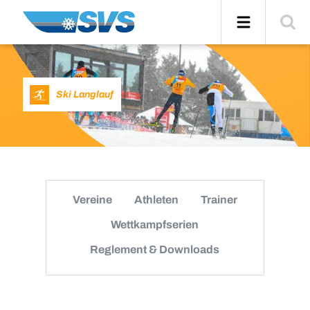
Zum
Navigation
Suche
Inhalt
einblend
Ski Langlauf
Vereine
Athleten
Trainer
Wettkampfserien
Reglement & Downloads