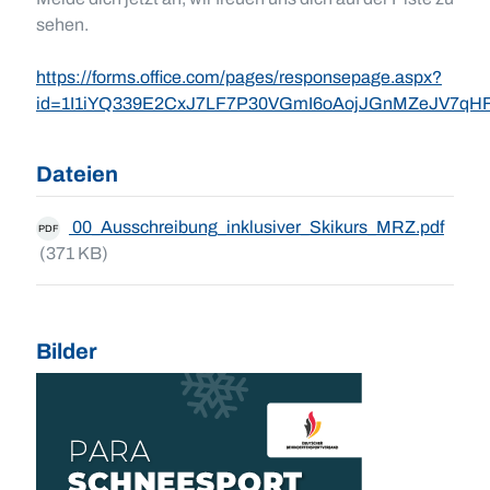
sehen.
https://forms.office.com/pages/responsepage.aspx?
id=1I1iYQ339E2CxJ7LF7P30VGmI6oAojJGnMZeJV7
Dateien
00_Ausschreibung_inklusiver_Skikurs_MRZ.pdf
PDF
(371 KB)
Bilder