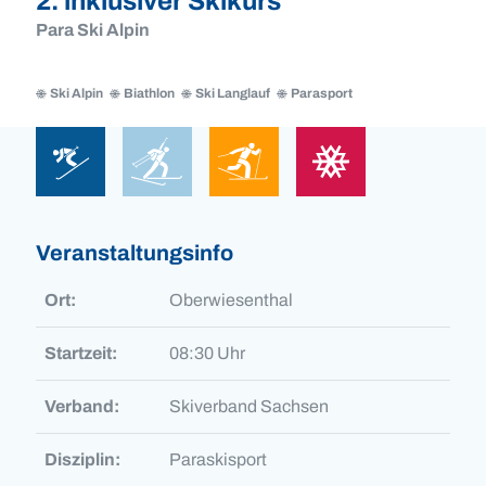
2. inklusiver Skikurs
Para Ski Alpin
Ski Alpin
Biathlon
Ski Langlauf
Parasport
Ski
Biathlon
Ski
Parasport
Alpin
Langlauf
Ski
Biathlon
Ski
Parasport
Alpin
Langlauf
Veranstaltungsinfo
Ort:
Oberwiesenthal
Startzeit:
08:30 Uhr
Verband:
Skiverband Sachsen
Disziplin:
Paraskisport