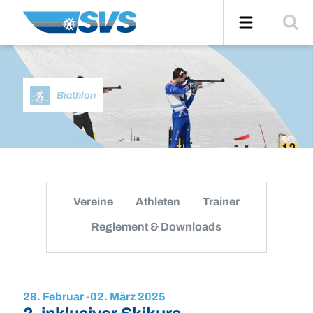
Zum
Navigation
Suche
Inhalt
einblend
Biathlon
Vereine
Athleten
Trainer
Reglement & Downloads
28. Februar -
02. März 2025