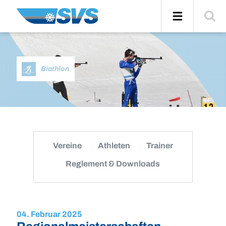
Zum
Navigation
Suche
Inhalt
einblend
Biathlon
Vereine
Athleten
Trainer
Reglement & Downloads
04. Februar 2025