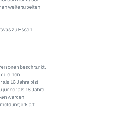
men weiterarbeiten
 etwas zu Essen.
 Personen beschränkt.
 du einen
als 16 Jahre bist,
jünger als 18 Jahre
cken werden,
meldung erklärt.