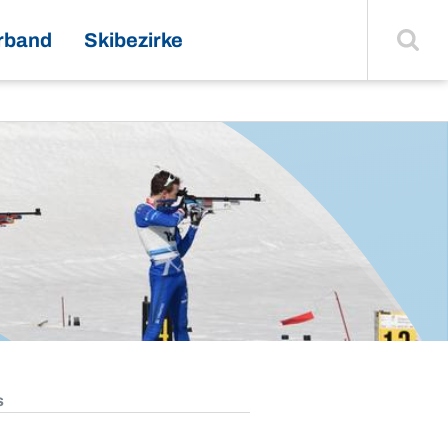
Suche
einblenden
rband
Skibezirke
s