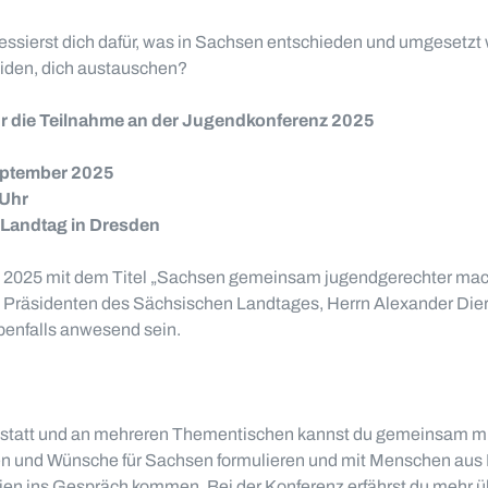
ressierst dich dafür, was in Sachsen entschieden und umgesetzt 
iden, dich austauschen?
ür die Teilnahme an der Jugendkonferenz 2025
eptember 2025
 Uhr
Landtag in Dresden
 2025 mit dem Titel „Sachsen gemeinsam jugendgerechter mach
 Präsidenten des Sächsischen Landtages, Herrn Alexander Dier
benfalls anwesend sein.
rkstatt und an mehreren Thementischen kannst du gemeinsam m
 und Wünsche für Sachsen formulieren und mit Menschen aus P
ien ins Gespräch kommen. Bei der Konferenz erfährst du mehr üb