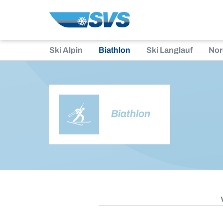
Zum
Inhalt
Ski Alpin
Biathlon
Ski Langlauf
Nor
Biathlon