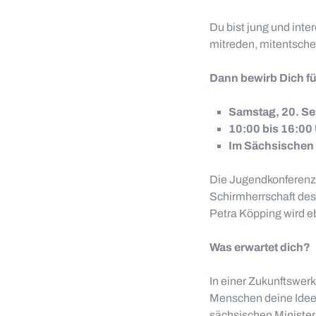
Du bist jung und inte
mitreden, mitentsche
Dann bewirb Dich f
Samstag, 20. S
10:00 bis 16:00
Im Sächsischen 
Die Jugendkonferenz
Schirmherrschaft des
Petra Köpping wird e
Was erwartet dich?
In einer Zukunftswe
Menschen deine Ideen
sächsischen Minister