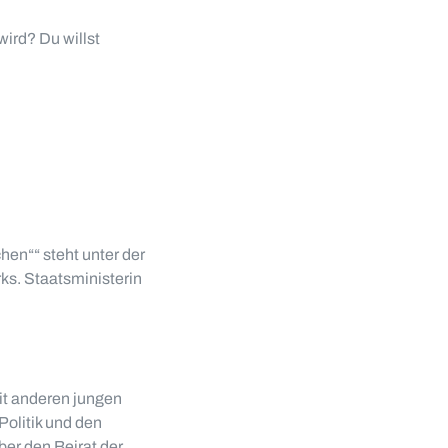
wird? Du willst
en““ steht unter der
ks. Staatsministerin
it anderen jungen
olitik und den
er den Beirat der