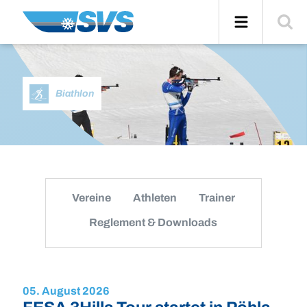
Zum
Navigation
Suche
Inhalt
einblend
Biathlon
Vereine
Athleten
Trainer
Reglement & Downloads
05. August 2026