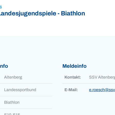
6
andesjugendspiele - Biathlon
info
Meldeinfo
Altenberg
Kontakt:
SSV Altenber
Landessportbund
E-Mail:
e.roesch@ssv
Biathlon
S10-S15