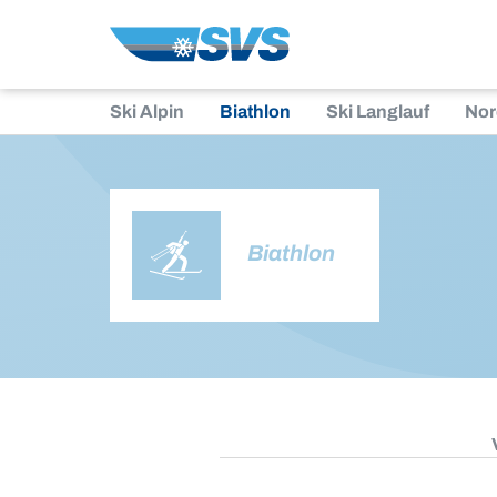
Zum
Inhalt
Ski Alpin
Biathlon
Ski Langlauf
Nor
Biathlon