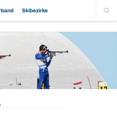
Suche
einblenden
rband
Skibezirke
s