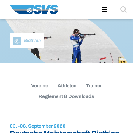
Zum
Navigation
Suche
Inhalt
einblend
Biathlon
Vereine
Athleten
Trainer
Reglement & Downloads
03. -
06. September 2020