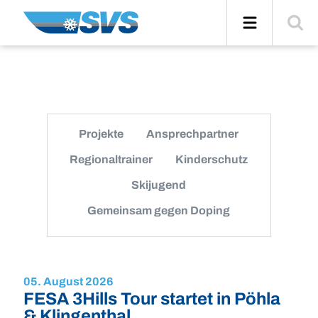
Zum
Navigation
Suche
Inhalt
einblend
Projekte
Ansprechpartner
Regionaltrainer
Kinderschutz
Skijugend
Gemeinsam gegen Doping
05. August 2026
FESA 3Hills Tour startet in Pöhla
& Klingenthal