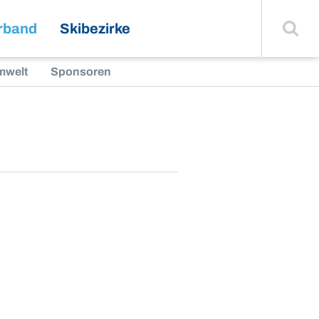
Suche
einblenden
rband
Skibezirke
mwelt
Sponsoren