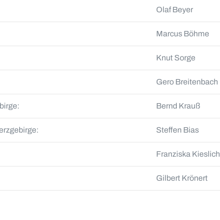
Olaf Beyer
Marcus Böhme
Knut Sorge
Gero Breitenb
birge:
Bernd Krauß
erzgebirge:
Steffen Bias
Franziska Kieslich
Gilbert Krönert