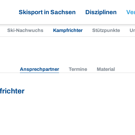
Skisport in Sachsen
Disziplinen
Ve
Ski-Nachwuchs
Kampfrichter
Stützpunkte
U
Ansprechpartner
Termine
Material
richter