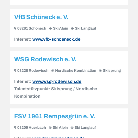
VfB Schöneck e. V.
08261 Schöneck
Ski Alpin
Ski Langlauf
Internet:
www.vfb-schoeneck.de
WSG Rodewisch e. V.
08228 Rodewisch
Nordische Kombination
Skisprung
Internet:
www.wsg-rodewisch.de
Talentstützpunkt:
Skisprung / Nordische
Kombination
FSV 1961 Rempesgrün e. V.
08209 Auerbach
Ski Alpin
Ski Langlauf