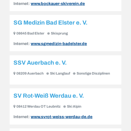
Internet:
www.bockauer-skiverein.de
SG Medizin Bad Elster e. V.
08645 Bad Elster
Skisprung
Internet:
www.sgmedizin-badelster.de
SSV Auerbach e. V.
08209 Auerbach
Ski Langlauf
Sonstige Disziplinen
SV Rot-Weiß Werdau e. V.
08412 Werdau OT Leubnitz
Ski Alpin
Internet:
www.svrot-weiss-werdau-de.de