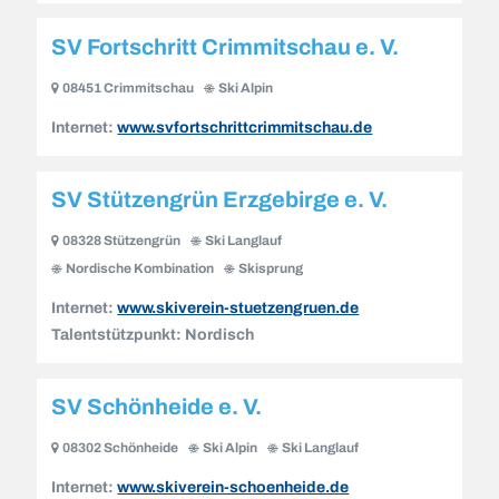
SV Fortschritt Crimmitschau e. V.
08451 Crimmitschau
Ski Alpin
Internet:
www.svfortschrittcrimmitschau.de
SV Stützengrün Erzgebirge e. V.
08328 Stützengrün
Ski Langlauf
Nordische Kombination
Skisprung
Internet:
www.skiverein-stuetzengruen.de
Talentstützpunkt:
Nordisch
SV Schönheide e. V.
08302 Schönheide
Ski Alpin
Ski Langlauf
Internet:
www.skiverein-schoenheide.de