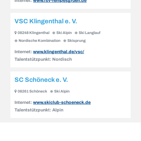
Internet:
www.fsv-rempesgruen.de
VSC Klingenthal e. V.
08248 Klingenthal
Ski Alpin
Ski Langlauf
Nordische Kombination
Skisprung
Internet:
www.klingenthal.de/vsc/
Talentstützpunkt:
Nordisch
SC Schöneck e. V.
08261 Schöneck
Ski Alpin
Internet:
www.skiclub-schoeneck.de
Talentstützpunkt:
Alpin