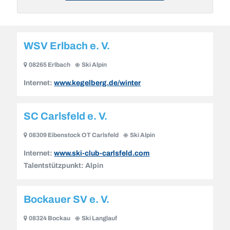
WSV Erlbach e. V.
08265 Erlbach
Ski Alpin
Internet:
www.kegelberg.de/winter
SC Carlsfeld e. V.
08309 Eibenstock OT Carlsfeld
Ski Alpin
Internet:
www.ski-club-carlsfeld.com
Talentstützpunkt:
Alpin
Bockauer SV e. V.
08324 Bockau
Ski Langlauf