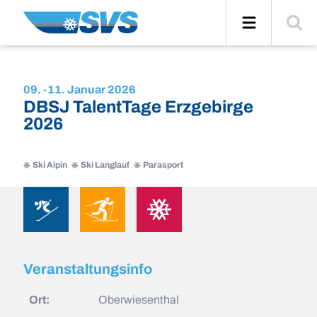
Zum
Navigation
Suche
Inhalt
einblend
09. -
11. Januar 2026
DBSJ TalentTage Erzgebirge
2026
Ski Alpin
Ski Langlauf
Parasport
Ski
Ski
Parasport
Alpin
Langlauf
Ski
Ski
Parasport
Alpin
Langlauf
Veranstaltungsinfo
Ort:
Oberwiesenthal