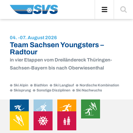
Zum
Navigation
Suche
Inhalt
einblend
04. -
07. August 2026
Team Sachsen Youngsters –
Radtour
in vier Etappen vom Dreiländereck Thüringen-
Sachsen-Bayern bis nach Oberwiesenthal
Ski Alpin
Biathlon
Ski Langlauf
Nordische Kombination
Skisprung
Sonstige Disziplinen
Ski Nachwuchs
Ski
Biathlon
Ski
Nordische
Alpin
Langlauf
Kombination
Skisprung
Sonstige
Ski
Ski
Biathlon
Ski
Nordische
Skisprung
Sonstige
Ski
Disziplinen
Nachwuchs
Alpin
Langlauf
Kombination
Disziplinen
Nachwuchs