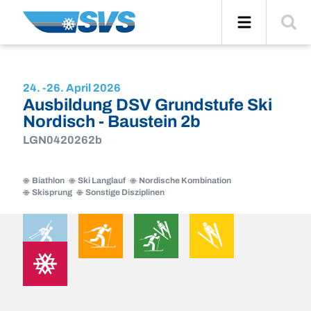
Zum
Navigation
Suche
Inhalt
einblend
24. -
26. April 2026
Ausbildung DSV Grundstufe Ski
Nordisch - Baustein 2b
LGN0420262b
Biathlon
Ski Langlauf
Nordische Kombination
Skisprung
Sonstige Disziplinen
Biathlon
Ski
Nordische
Skisprung
Langlauf
Kombination
Sonstige
Biathlon
Ski
Nordische
Skisprung
Sonstige
Disziplinen
Langlauf
Kombination
Disziplinen