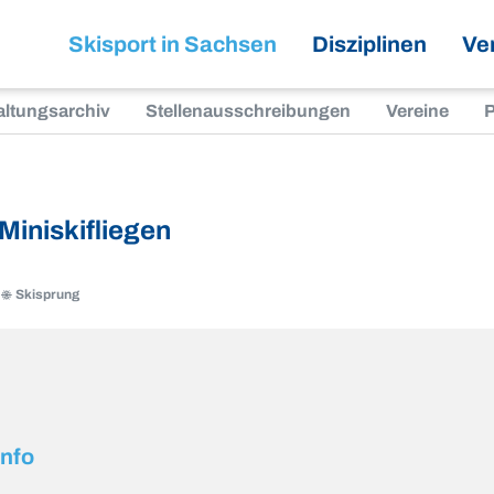
Skisport in Sachsen
Disziplinen
Ve
altungsarchiv
Stellenausschreibungen
Vereine
P
iniskifliegen
Skisprung
g
info