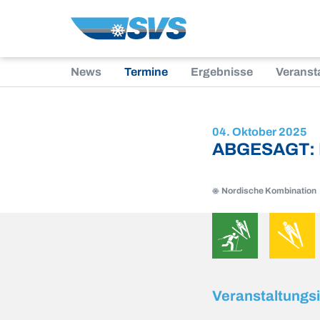
Zum
Inhalt
News
Termine
Ergebnisse
Veranst
04. Oktober 2025
ABGESAGT: M
Nordische Kombination
Nordische
Skisprun
Kombination
Nordische
Skisprung
Kombination
Veranstaltungs