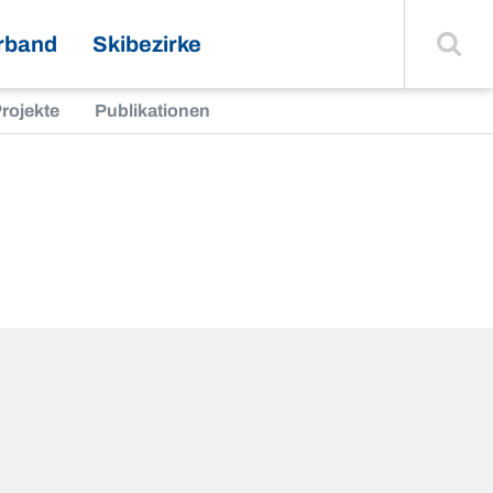
Suche
einblenden
rband
Skibezirke
rojekte
Publikationen