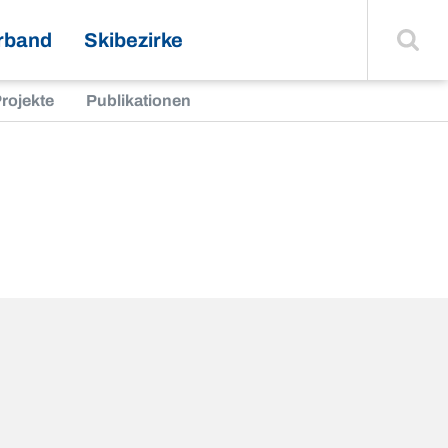
Suche
einblenden
rband
Skibezirke
rojekte
Publikationen