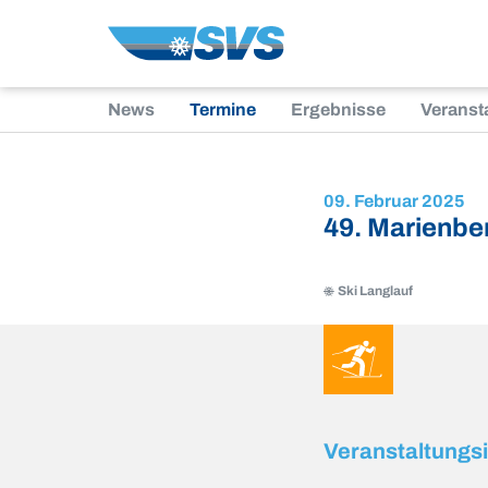
Zum
Inhalt
News
Termine
Ergebnisse
Veranst
09. Februar 2025
49. Marienbe
Ski Langlauf
Ski
Langlauf
Ski
Langlauf
Veranstaltungs