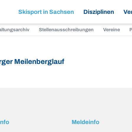
Skisport in Sachsen
Disziplinen
Ve
altungsarchiv
Stellenausschreibungen
Vereine
P
rger Meilenberglauf
info
Meldeinfo