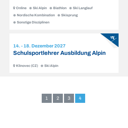
Online
Ski Alpin
Biathlon
Ski Langlauf
Nordische Kombination
Skisprung
Sonstige Disziplinen
14. - 18. Dezember 2027
Schulsportlehrer Ausbildung Alpin
Klinovec (CZ)
Ski Alpin
Seite
Seite
Seite
Aktive
1
2
3
4
Seite
ist: