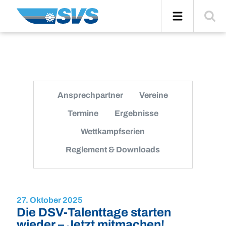
Zum
Navigation
Suche
Inhalt
einblend
Ansprechpartner
Vereine
Termine
Ergebnisse
Wettkampfserien
Reglement & Downloads
27. Oktober 2025
Die DSV-Talenttage starten
wieder – Jetzt mitmachen!