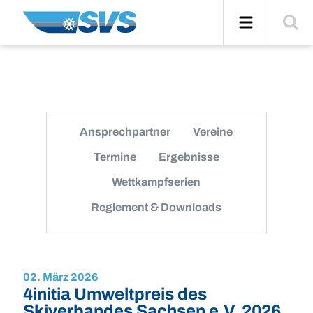
Zum
Navigation
Suche
Inhalt
einblend
Ansprechpartner
Vereine
Termine
Ergebnisse
Wettkampfserien
Reglement & Downloads
02. März 2026
4initia Umweltpreis des
Skiverbandes Sachsen e.V. 2026