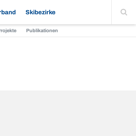
Suche
einblenden
rband
Skibezirke
rojekte
Publikationen