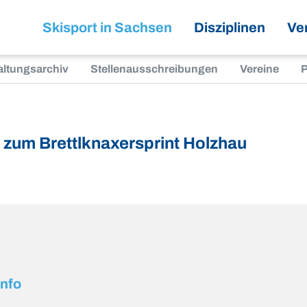
Skisport in Sachsen
Disziplinen
Ve
altungsarchiv
Stellenausschreibungen
Vereine
P
 zum Brettlknaxersprint Holzhau
info