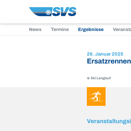
Zum
Inhalt
News
Termine
Ergebnisse
Veranst
26. Januar 2025
Ersatzrennen
Ski Langlauf
Ski
Langlauf
Ski
Langlauf
Veranstaltungs