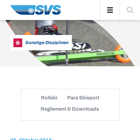
Zum
Navigation
Suche
Inhalt
einblend
Sonstige Disziplinen
Rollski
Para Skisport
Reglement & Downloads