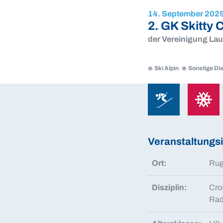
14. September 202
2. GK Skitty
der Vereinigung Lau
Ski Alpin
Sonstige Dis
Ski
Sonstige
Alpin
Disziplin
Ski
Sonstige
Alpin
Disziplin
Veranstaltungs
Ort:
Rug
Disziplin:
Cro
Rad