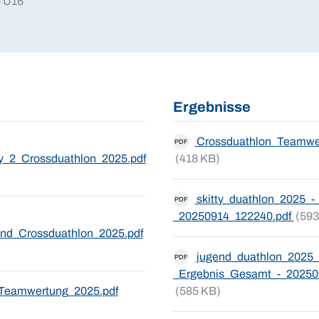
- U16
Ergebnisse
Crossduathlon_Teamwe
PDF
y_2_Crossduathlon_2025.pdf
(418 KB)
skitty_duathlon_2025_
PDF
_20250914_122240.pdf
(593
nd_Crossduathlon_2025.pdf
jugend_duathlon_2025_
PDF
_Ergebnis_Gesamt_-_20250
Teamwertung_2025.pdf
(585 KB)