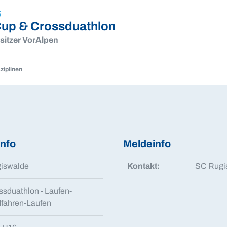
5
 Cup & Crossduathlon
sitzer VorAlpen
ziplinen
en
en
info
Meldeinfo
iswalde
Kontakt:
SC Rugi
ssduathlon - Laufen-
fahren-Laufen