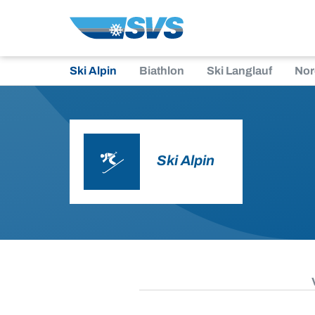
Zum
Inhalt
Ski Alpin
Biathlon
Ski Langlauf
Nor
Ski Alpin