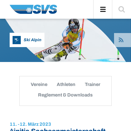
Zum
Navigation
Suche
Inhalt
einblend
News
Ski Alpin
per
RSS
abonier
Vereine
Athleten
Trainer
Reglement & Downloads
11. -
12. März 2023