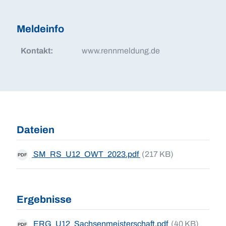
Meldeinfo
Kontakt:
www.rennmeldung.de
Dateien
SM_RS_U12_OWT_2023.pdf
(217 KB)
PDF
Ergebnisse
ERG_U12_Sachsenmeisterschaft.pdf
(40 KB)
PDF