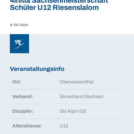
4initia Sachsenmeisterschaft
Schüler U12 Riesenslalom
Ski Alpin
Ski
Alpin
Ski
Alpin
Veranstaltungsinfo
Ort:
Oberwiesenthal
Verband:
Skiverband Sachsen
Disziplin:
Ski Alpin GS
Altersklasse:
U12