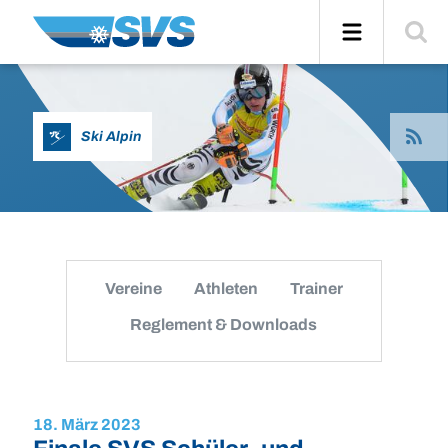
Zum
Navigation
Suche
Inhalt
einblend
News
Ski Alpin
per
RSS
abonier
Vereine
Athleten
Trainer
Reglement & Downloads
18. März 2023