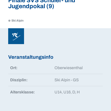
Finale SVS Schüler- und
Jugendpokal (9)
Ski Alpin
Ski
Alpin
Ski
Alpin
Veranstaltungsinfo
Ort:
Oberwiesenthal
Disziplin:
Ski Alpin - GS
Altersklasse:
U14, U16, D, H