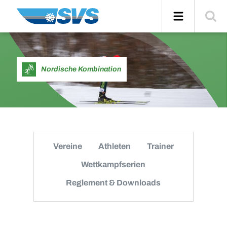
Zum
Navigation
Suche
Inhalt
einblend
Nordische Kombination
Vereine
Athleten
Trainer
Wettkampfserien
Reglement & Downloads