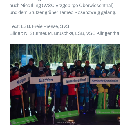
auch Nico Illing (WSC Erzgebirge Oberwiesenthal)
und dem Stützengrüner Tameo Rosenzweig gelang.
Text: LSB, Freie Presse, SVS
Bilder: N. Stürmer, M. Bruschke, LSB, VSC Klingenthal