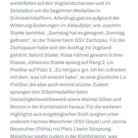
wetteiferten auf den Vogtlandschanzen und im
Skistadion um die begehrten Medaillen in
Schneekristallform. Allerdings gab es aufgrund der
Witterung Änderungen im Ablaufplan, wie Joachim
Starke berichtet. „Samstag hat es geregnet, Sonntag
gefroren“, so der Trainer beim SSV Zschopau. Für die
Zschopauer habe sich der Ausflug ins Vogtland
gelohnt, betont Starke. Rosa Hähnel gewann in ihrer
Klasse, Johannes Starke sprang auf Rang 2, Liv
Preißler auf Platz 3. „Es lief ganz gut. Ich bin zufrieden
mit dem, was ich erreicht habe“, so eine glückliche Liv
Preißler, die aber auch einmal stürzte. Zudem
sprangen drei Silbermedaillen beim
Vielseitigkeitswettbewerb sowie dreimal Silber und
Bronze in der Kombination heraus. Für die weiteren
Highlights aus erzgebirgischer Sicht sorgten unter
anderem Hannes Meischner (SSV Geyer) und Janina
Beyreuther (Pöhla) mit Platz 1 beim Skisprung.
Meischner siegte zudem in der Kombination, was