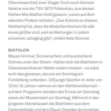
Oberwiesenthal) zwei Sieger. Doch auch kleinere
Vereine wie der TSV 1872 Pobershau, aus dessen
Reihen Mia Walther Gold gewann, waren auf dem
obersten Podest vertreten. „Das Schöne an diesem
Wettkampf ist, dass die Medaillenchancen für alle
etwas größer sind, weil es Wertungen in jedem
einzelnen Jahrgang gibt“, erklärt Nele Stürmer.
BIATHLON
Blauer Himmel, Sonnenschein und ausreichend
Schnee unter den Skiern: Hätten sich die Biathleten in
Oberwiesenthal ein Wetter malen müssen – es wäre
wohl das gewesen, das sie am Sonntag am
Fichtelberg vorfanden. 109 junge Sportler im Alter von
10 bis 15 Jahren nahmen an den Wettbewerben teil –
auf dem Programm standen das Einzel am Samstag
sowie der Massenstart am Sonntag. Während in den
jüngeren Altersklassen die Biathleten aus dem
Osterzgebirge und dem Raum Dresden dominierten,