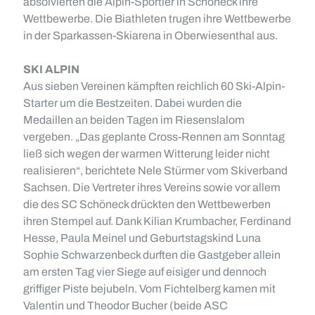
absolvierten die Alpin-Sportler in Schöneck ihre
Wettbewerbe. Die Biathleten trugen ihre Wettbewerbe
in der Sparkassen-Skiarena in Oberwiesenthal aus.
SKI ALPIN
Aus sieben Vereinen kämpften reichlich 60 Ski-Alpin-
Starter um die Bestzeiten. Dabei wurden die
Medaillen an beiden Tagen im Riesenslalom
vergeben. „Das geplante Cross-Rennen am Sonntag
ließ sich wegen der warmen Witterung leider nicht
realisieren“, berichtete Nele Stürmer vom Skiverband
Sachsen. Die Vertreter ihres Vereins sowie vor allem
die des SC Schöneck drückten den Wettbewerben
ihren Stempel auf. Dank Kilian Krumbacher, Ferdinand
Hesse, Paula Meinel und Geburtstagskind Luna
Sophie Schwarzenbeck durften die Gastgeber allein
am ersten Tag vier Siege auf eisiger und dennoch
griffiger Piste bejubeln. Vom Fichtelberg kamen mit
Valentin und Theodor Bucher (beide ASC