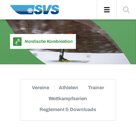
Zum
Navigation
Suche
Inhalt
einblend
Nordische Kombination
Vereine
Athleten
Trainer
Wettkampfserien
Reglement & Downloads