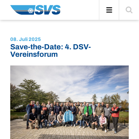
Zum
Navigation
Suche
Inhalt
einblend
08. Juli 2025
Save-the-Date: 4. DSV-
Vereinsforum