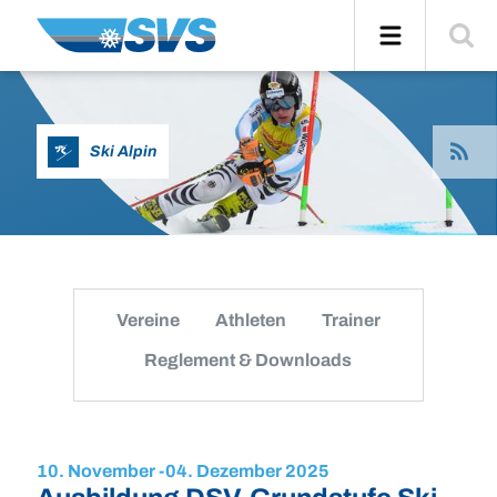
Zum
Navigation
Suche
Inhalt
einblend
News
Ski Alpin
per
RSS
abonier
Vereine
Athleten
Trainer
Reglement & Downloads
10. November -
04. Dezember 2025