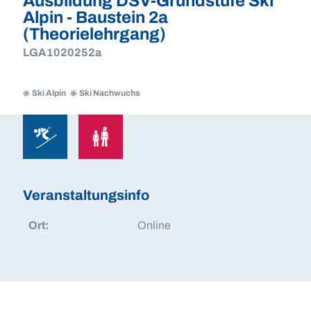
Ausbildung DSV-Grundstufe Ski
Alpin - Baustein 2a
(Theorielehrgang)
LGA1020252a
Ski Alpin
Ski Nachwuchs
Ski
Ski
Alpin
Nachwuchs
Ski
Ski
Alpin
Nachwuchs
Veranstaltungsinfo
Ort:
Online